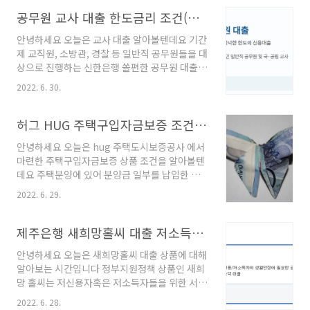
상품이라고 할 수 있습니다 우리은행 예적금담보
대출 조건 대출대상 ) 19세이상 내국인 거주자로
공무원 교사 대출 한도금리 조건(기간제 교직원, 경찰, 소방관 등)
우리은행에 본인명의 예/적금 신탁을 둔 개인 및
안녕하세요 오늘은 교사 대출 알아볼텐데요 기간
사업자 만기일이 경과된계좌 , 타인신탁계좌는
제 교직원, 소방관, 경찰 등 일반직 공무원들을 대
불가능합니다 펀드 및 외화상품은 제외 됩니다
상으로 진행하는 신한은행 쏠편한 공무원 대출
담보제공 예금 가입일로 부터 2영업일 이내인 계
상품에 대해 금리 한도 조건 알아보는 시간입니
좌는 불가합니다 대출기간 ) 담보예금의 만기일
2022. 6. 30.
다 쏠편한 일반공무원 대출은 공무원 고객분들을
내에서 자유로이 설정 가능한 상품입니다 (단, 신
대상으로 넉넉한 한도와 여유로운 상환기간을 바
탁수익권 및 주택청약 저축 담보대출은 대출신청
탕으로 목돈을 제공해주는 상품이라고 합니다 쏠
허그 HUG 주택구입자금보증 조건 안내
으로부터 1년이내 입니다) 대출금리 ) 예/ 적금
편한 일반공무원 대출 대출대상) 만19세 이상 내
담보대출의 경우 수신금..
안녕하세요 오늘은 hug 주택도시보증공사 에서
국 거주 고객 공무원 및 국 공립 교사 분들 기타 당
마련한 주택구입자금보증 상품 조건을 알아볼텐
행 심사 기준 만족 하는 고객 대출한도) 최대 1억
데요 주택분양에 있어 분양금 일부를 납입한 고
5천까지 가능 (개인별로 차이 있음) 대출금리)
객이 주택자금을 여유롭고 안전하게 상환하게끔
3.77%의 연 평균 금리 (개인 마다 금리 변동 있
2022. 6. 29.
도와주도록 보증을 해주는 보증서를 발급하는 상
음) 대출기간) 최장10년 까지 가능 합니다 고객
품이라고 할 수 있습니다 hug주택구입자금보증
분들에 따라서 금리와 한도가 다르게 적용 되는
신청대상 아래의 주택의 분양계약 체결후 분양대
제주은행 새희망홀씨 대출 저소득자 서민대상 한도조건
상품 입니다(개인평점,대출현황,재직및 소득 등
금 5% 이상 납부하신 고객 주택분양보증을 받은
에..
안녕하세요 오늘은 새희망홀씨 대출 상품에 대해
주택 또는 주거용 오피스텔 한국토지공사등이 공
알아보는 시간입니다 정부지원정책 상품인 새희
급하는 주택분양보증의 세대수 요건을 충족하는
망 홀씨는 저신용자혹은 저소득자들을 위한 서민
주택 조합주택시공보증서가 발급이 가능한 주택
대출 상품인데요 최대 3000만원의 대출 한도와
조합사업의 조합원이 분양받은 주택 보증채권자
2022. 6. 28.
최장 5년의 넉넉한 기간으로 여유롭게 상환 가능