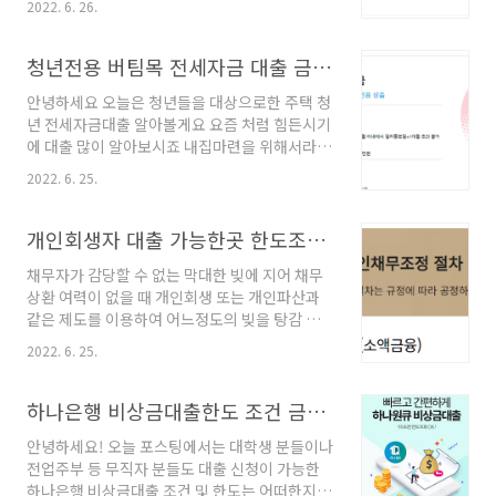
천만원까지 가능합니다 (개인에 따라서 한도 차
2022. 6. 26.
를 발급받아 금리한도를 책정하는 보증담보 상품
이 있습니다) 개인별로 금리와 대출한도가 다르
이라고 할 수 있습니다 광주 은행 쏠쏠 마이카 자
게 적용 되니 알아두세요 (개인등급,대출현황,재
동차대출 대출대상) 서울보증보험 발급 가능한
청년전용 버팀목 전세자금 대출 금리 한도 조건 정리
직및 소득등에 따라서 차등 적용되는 상품입니
고객 만19세 이상 내국인 고객 재직및 소득이 증
다) 개인별로 심사가 거절되..
안녕하세요 오늘은 청년들을 대상으로한 주택 청
빙가능한 급여소득 고객 등 대출기간) 신차경우
년 전세자금대출 알아볼게요 요즘 처럼 힘든시기
1년부터 10년 중고차경우 1년부터 5년 대출한
에 대출 많이 알아보시죠 내집마련을 위해서라면
도) 서울보증보험(주) 보증한도금액 이내 신차의
대출이 필수라고 할 수 있는데요 그런분들을 위
경우 6천 중고차의 경우 4천 (개인별로 한도 차등
2022. 6. 25.
해 우리은행 청년 버팀목 전세자금대출이 있답니
적용) 대출금리) 기준금리 + 가산금리 - 우대금리
다. 대출금리가 오르고 있어서 부담스러울 수 있
개인별로 금리와 한도가 다르게 산출되는 상품입
기는 하나 청년 버팀목전세대출과 같은 정부지원
개인회생자 대출 가능한곳 한도조건 (성실상환자)
니다 ( 신용상태, 등급,대출현황에 따라 차등 적
상품으로 저금리로 받으면 월세 내는 것 보다 조
용되는 ..
채무자가 감당할 수 없는 막대한 빚에 지어 채무
금 나아 많은 분들이 관심을 갖는 상품입니다. 청
상환 여력이 없을 때 개인회생 또는 개인파산과
년전용 버팀목 전세자금 대출 대출대상) 부부합
같은 제도를 이용하여 어느정도의 빚을 탕감 받
산 자산이 2. 92억 이하인 고객 19세이상 34세
거나 면제받는데요 돈이라는게 참 따라다니는지
이하 내국인 고객 재직 및 소득 증빙이 가능한 고
2022. 6. 25.
회생이나 파산을 하고도 추가자금이 필요한 경우
객 대출기간) 2년 (4회 연장가능하며 10년까지)
가 있습니다. 개인회생자 분들은 신용의 결격사
대출한도) 최대 7천만원 (개인에따라서 한도가
유가 있기 때문에 개인회생대출 가능한곳 찾기가
하나은행 비상금대출한도 조건 금리(무직자, 대학생 가능)
달라집니다) 대출금리) 연평균 1.8 % 금리 (개인
쉽지가 않습니다. 개인회생자 대출 가능한곳 조
마..
안녕하세요! 오늘 포스팅에서는 대학생 분들이나
건 한도 금리 알아보도록 하겠습니다. 개인회생
전업주부 등 무직자 분들도 대출 신청이 가능한
자 성실상환자 대출 개인회생 변제 계획 인가 이
하나은행 비상금대출 조건 및 한도는 어떠한지
후 1년이상 성실하게 상환중이신 분 또는 3년이