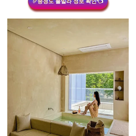
✅충청도 풀빌라 정보 확인👈