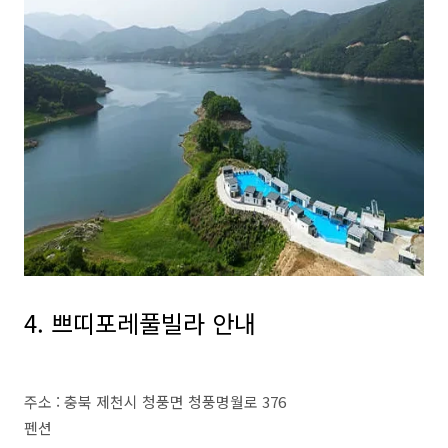
4. 쁘띠포레풀빌라 안내
주소 : 충북 제천시 청풍면 청풍명월로 376
펜션