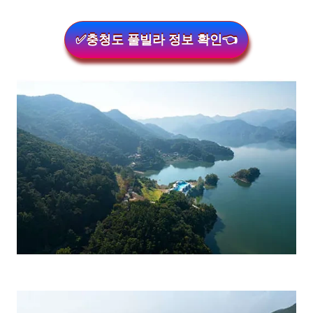
✅충청도 풀빌라 정보 확인👈