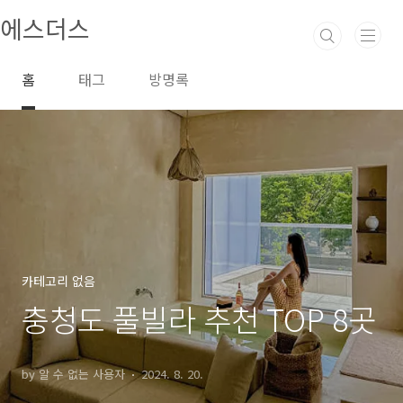
본문 바로가기
에스더스
홈
태그
방명록
카테고리 없음
충청도 풀빌라 추천 TOP 8곳
by 알 수 없는 사용자
2024. 8. 20.