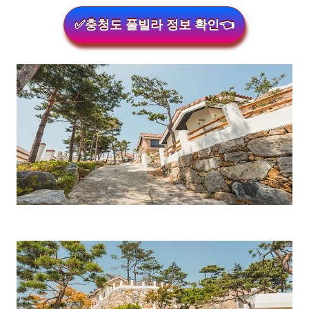
✅충청도 풀빌라 정보 확인👈