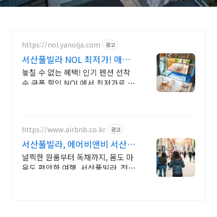
https://nol.yanolja.com
광고
서산풀빌라 NOL 최저가! 매일
NOL DRAW 추첨!
놓칠 수 없는 혜택! 인기 펜션 선착
순 쿠폰 할인 NOL에서 최저가로 예
약하세요!
https://www.airbnb.co.kr
광고
서산풀빌라, 에어비앤비 서산 인
기숙소 둘러보기
널찍한 원룸부터 독채까지, 몸도 마
음도 편안한 여행. 서산풀빌라. 전용
테라스와 바비큐 그릴이 제공되는
숙소를 예약하세요.