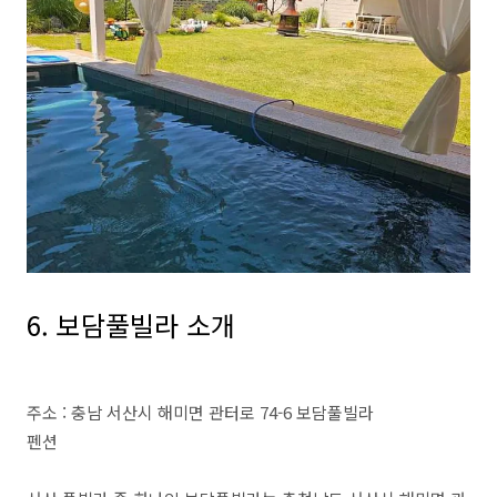
6. 보담풀빌라 소개
주소 : 충남 서산시 해미면 관터로 74-6 보담풀빌라
펜션