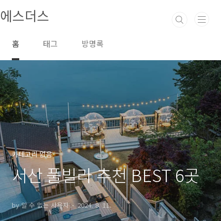
본문 바로가기
에스더스
홈
태그
방명록
카테고리 없음
서산 풀빌라 추천 BEST 6곳
by 알 수 없는 사용자
2024. 8. 11.