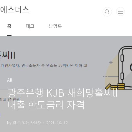
본문 바로가기
에스더스
홈
태그
방명록
All
광주은행 KJB 새희망홀씨ll
대출 한도금리 자격
by 알 수 없는 사용자
2021. 10. 12.