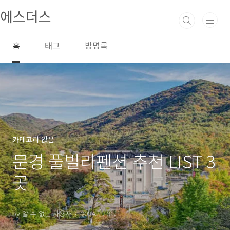
본문 바로가기
에스더스
홈
태그
방명록
카테고리 없음
문경 풀빌라펜션 추천 LIST 3
곳
by 알 수 없는 사용자
2024. 1. 31.