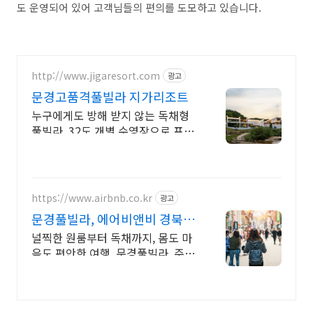
도 운영되어 있어 고객님들의 편의를 도모하고 있습니다.
http://www.jigaresort.com
광고
문경고품격풀빌라 지가리조트
누구에게도 방해 받지 않는 독채형
풀빌라, 32도 개별 수영장으로 프라
이빗 휴식 아이가 좋아하는 볼풀장
보유
https://www.airbnb.co.kr
광고
문경풀빌라, 에어비앤비 경북 고
택 스테이
널찍한 원룸부터 독채까지, 몸도 마
음도 편안한 여행. 문경풀빌라. 주방,
수영장, 자쿠지, 아기 침대. 필요한
모든 게 갖춰진 숙소를 예약하세요.