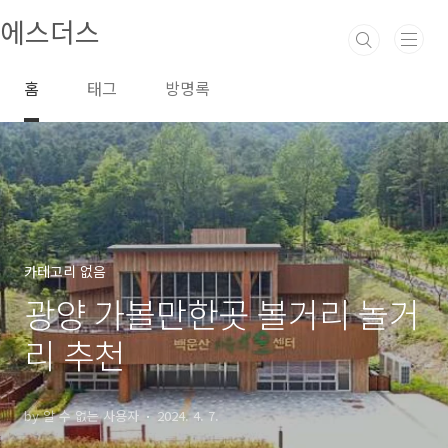
본문 바로가기
에스더스
홈
태그
방명록
카테고리 없음
광양 가볼만한곳 볼거리 놀거
리 추천
by 알 수 없는 사용자
2024. 4. 7.