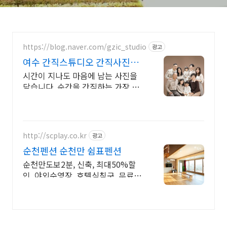
https://blog.naver.com/gzic_studio
광고
여수 간직스튜디오 간직사진관
오늘을 간직해
시간이 지나도 마음에 남는 사진을
담습니다. 순간을 간직하는 가장 따
뜻한 방법. 증명/ 여권/ 가족/ 만삭/
주니어/ 프로필/ 커플/ 우정/ 단체/
기념일사진
http://scplay.co.kr
광고
순천펜션 순천만 쉼표펜션
순천만도보2분, 신축, 최대50%할
인, 야외수영장, 호텔식침구, 무료바
베큐, 픽업