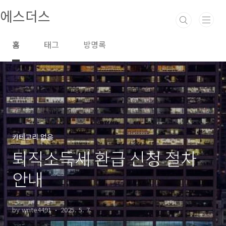
본문 바로가기
에스더스
홈
태그
방명록
카테고리 없음
퇴직소득세 환급 신청 절차
안내
by write4491
2025. 5. 7.