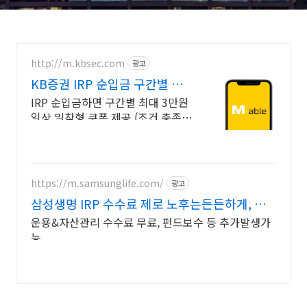
http://m.kbsec.com
광고
KB증권 IRP 순입금 구간별 쿠
폰 지급
IRP 순입금하면 구간별 최대 3만원
일상 밀착형 쿠폰 제공 (조건 충족
시) 장외채권, 국내주식형펀드 구매
시 구간별 쿠폰 혜택 받기 (조건 충
족 시)
https://m.samsunglife.com/
광고
삼성생명 IRP 수수료 제로 노후는든든하게, 실
속은제대로
운용&자산관리 수수료 무료, 펀드보수 등 추가발생가
능