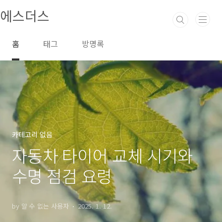
본문 바로가기
에스더스
홈
태그
방명록
카테고리 없음
자동차 타이어 교체 시기와
수명 점검 요령
by 알 수 없는 사용자
2025. 1. 12.