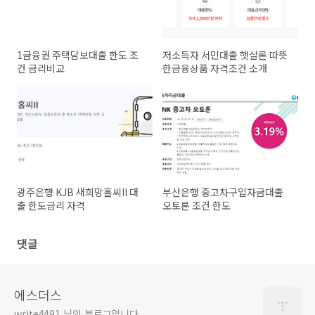
1금융권 주택담보대출 한도 조
저소득자 서민대출 햇살론 따뜻
건 금리비교
한금융상품 자격조건 소개
광주은행 KJB 새희망홀씨ll 대
부산은행 중고차구입자금대출
출 한도금리 자격
오토론 조건 한도
댓글
에스더스
write4491 님의 블로그입니다.