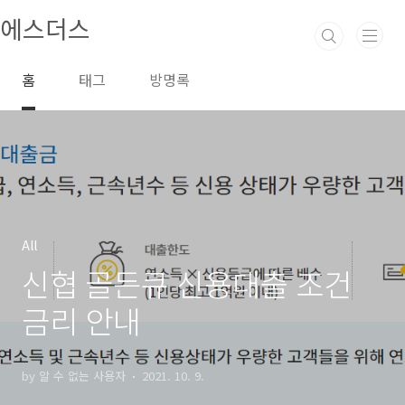
본문 바로가기
에스더스
홈
태그
방명록
All
신협 골든큐 신용대출 조건
금리 안내
by 알 수 없는 사용자
2021. 10. 9.