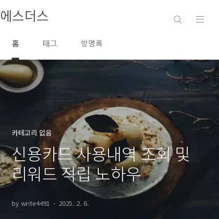
본문 바로가기
에스더스
홈
태그
방명록
카테고리 없음
신용카드 사용내역 조회 및
리워드 적립 노하우
by write4491
2025. 2. 6.