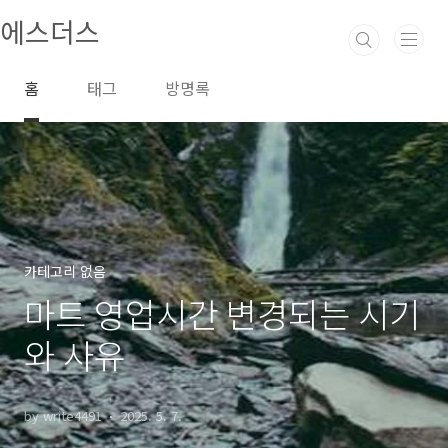
본문 바로가기
에스더스
홈
태그
방명록
카테고리 없음
마트 영업시간 변경되는 시기
와 사유
by write4491
2025. 5. 7.