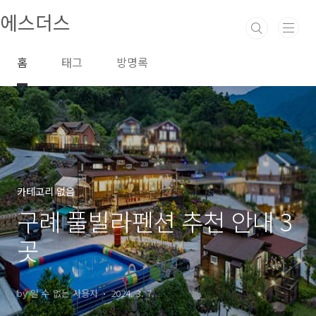
본문 바로가기
에스더스
홈
태그
방명록
카테고리 없음
구례 풀빌라펜션 추천 안내 3
곳
by 알 수 없는 사용자
2024. 3. 7.