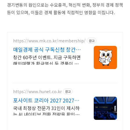
경기변동의 원인으로는 수요충격, 혁신적 변화, 정부의 경제 정책
등이 있으며, 이들은 경제 활동에 직접적인 영향을 미칩니다.
https://www.mk.co.kr/membership/
광고
매일경제 공식 구독신청 창간
60주년 이벤트
창간 60주년 이벤트. 지금 구독하면
해외여행과 황금열쇠 등 경품이 한
가득! 2026년 새해에는 매경과 함께
하세요
https://www.hunet.co.kr
광고
포사이트 코리아 2027 2027년
도 사업계획 포럼
국내 최정상 전문가 31인이 제시하
는 AI 네이티브 전환 전략을 확인하
세요. 거시환경부터 AX테크와 조직
인사까지 분야별 성공 사례와 실행