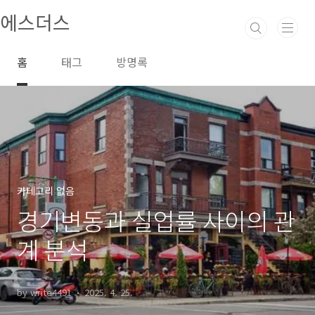
본문 바로가기
에스더스
홈
태그
방명록
카테고리 없음
경기변동과 실업률 사이의 관
계 분석
by write4491
2025. 4. 25.