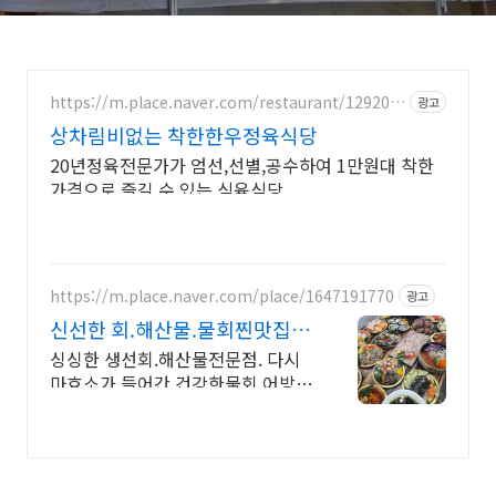
https://m.place.naver.com/restaurant/129205
광고
5632
상차림비없는 착한한우정육식당
20년정육전문가가 엄선,선별,공수하여 1만원대 착한
가격으로 즐길 수 있는 식육식당
https://m.place.naver.com/place/1647191770
광고
신선한 회.해산물.물회찐맛집
어방가횟집 산지경매직송
싱싱한 생선회.해산물전문점. 다시
마효소가 들어간 건강한물회.어방
가.후회없는 맛집