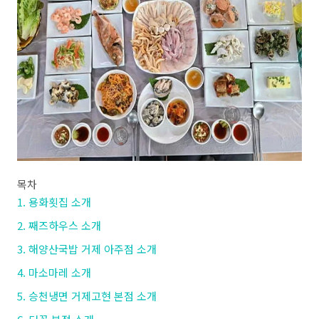
목차
1. 용화횟집 소개
2. 째즈하우스 소개
3. 해양산국밥 거제 아주점 소개
4. 마소마레 소개
5. 승천냉면 거제고현 본점 소개