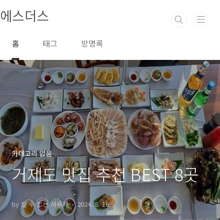
본문 바로가기
에스더스
홈
태그
방명록
카테고리 없음
거제도 맛집 추천 BEST 8곳
by 알 수 없는 사용자
2024. 8. 16.